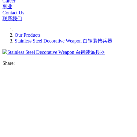
Career
事业
Contact Us
联系我们
Our Products
Stainless Steel Decorative Weapon 白钢装饰兵器
Share: