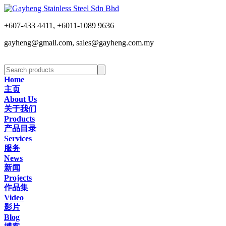
+607-433 4411, +6011-1089 9636
gayheng@gmail.com, sales@gayheng.com.my
Home
主页
About Us
关于我们
Products
产品目录
Services
服务
News
新闻
Projects
作品集
Video
影片
Blog