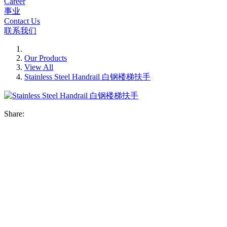
Career
事业
Contact Us
联系我们
Our Products
View All
Stainless Steel Handrail 白钢楼梯扶手
Share: