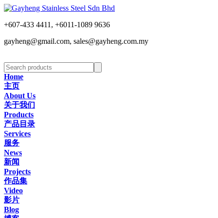
+607-433 4411, +6011-1089 9636
gayheng@gmail.com, sales@gayheng.com.my
Home
主页
About Us
关于我们
Products
产品目录
Services
服务
News
新闻
Projects
作品集
Video
影片
Blog